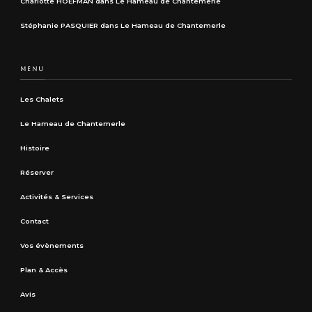
Charlotte HOEFMAN
dans
Le Hameau de Chantemerle
Stéphanie PASQUIER
dans
Le Hameau de Chantemerle
MENU
Les Chalets
Le Hameau de Chantemerle
Histoire
Réserver
Activités & Services
Contact
Vos évènements
Plan & Accès
Avis