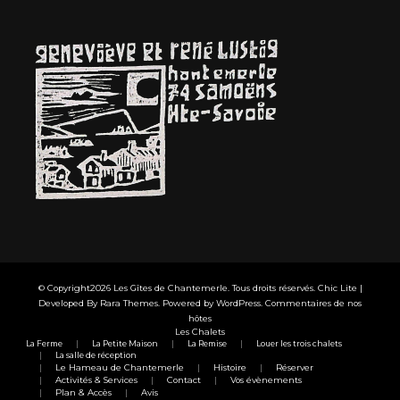
© Copyright2026
Les Gîtes de Chantemerle
. Tous droits réservés. Chic Lite |
Developed By
Rara Themes
. Powered by
WordPress
.
Commentaires de nos
hôtes
Les Chalets
La Ferme
La Petite Maison
La Remise
Louer les trois chalets
La salle de réception
Le Hameau de Chantemerle
Histoire
Réserver
Activités & Services
Contact
Vos évènements
Plan & Accès
Avis