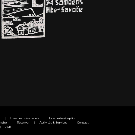
e
Louer les trois chalets
La salle de réception
toire
Réserver
Activités & Services
Contact
Avis