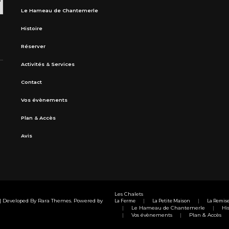
Le Hameau de Chantemerle
Histoire
Réserver
Activités & Services
Contact
Vos évènements
Plan & Accès
Avis
Les Chalets
e | Developed By
Rara Themes
. Powered by
La Ferme
La Petite Maison
La Remis
Le Hameau de Chantemerle
His
Vos évènements
Plan & Accès