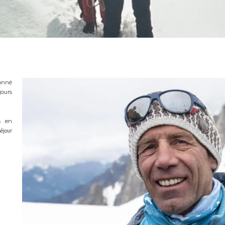
ionné
jours
s en
éjour