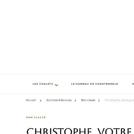
LES CHALETS
LE HAMEAU DE CHANTEMERLE
Accueil
Activités & Services
Non classé
Christophe, votre gu
NON CLASSÉ
Christophe, votre