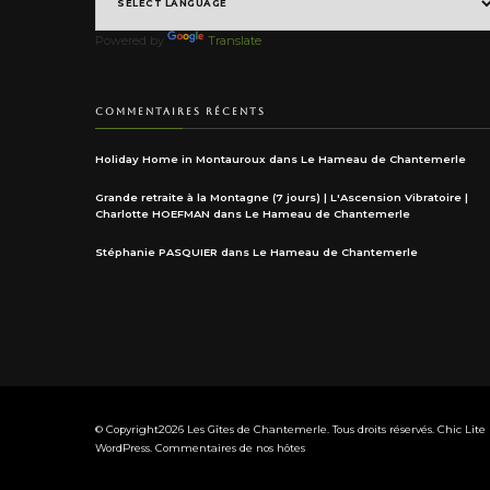
Powered by
Translate
COMMENTAIRES RÉCENTS
Holiday Home in Montauroux
dans
Le Hameau de Chantemerle
Grande retraite à la Montagne (7 jours) | L'Ascension Vibratoire |
Charlotte HOEFMAN
dans
Le Hameau de Chantemerle
Stéphanie PASQUIER
dans
Le Hameau de Chantemerle
© Copyright2026
Les Gîtes de Chantemerle
. Tous droits réservés. Chic Lit
WordPress
.
Commentaires de nos hôtes