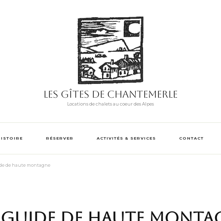
Les Gîtes de Chantemerle
Locations de chalets au coeur des Alpes
HISTOIRE
RÉSERVER
ACTIVITÉS & SERVICES
CONTACT
ide de haute montagne
 guide de haute monta