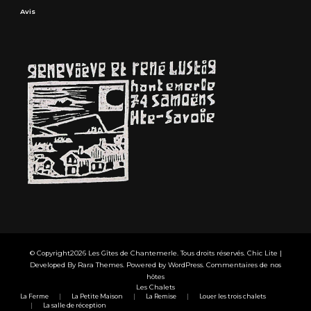
Avis
© Copyright2026
Les Gîtes de Chantemerle
. Tous droits réservés. Chic Lite |
Developed By
Rara Themes
. Powered by
WordPress
.
Commentaires de nos
hôtes
Les Chalets
La Ferme
La Petite Maison
La Remise
Louer les trois chalets
La salle de réception