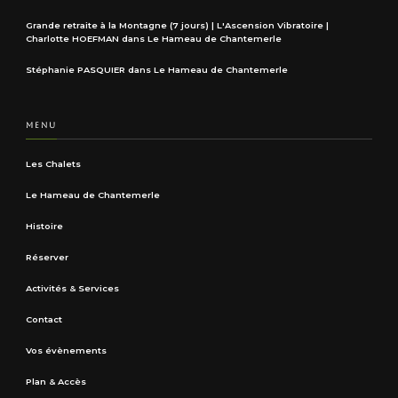
Grande retraite à la Montagne (7 jours) | L'Ascension Vibratoire |
Charlotte HOEFMAN
dans
Le Hameau de Chantemerle
Stéphanie PASQUIER
dans
Le Hameau de Chantemerle
MENU
Les Chalets
Le Hameau de Chantemerle
Histoire
Réserver
Activités & Services
Contact
Vos évènements
Plan & Accès