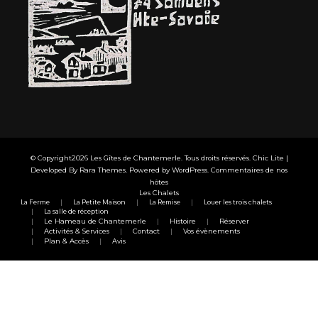
© Copyright2026
Les Gîtes de Chantemerle
. Tous droits réservés. Chic Lite |
Developed By
Rara Themes
. Powered by
WordPress
.
Commentaires de nos
hôtes
Les Chalets
La Ferme
La Petite Maison
La Remise
Louer les trois chalets
La salle de réception
Le Hameau de Chantemerle
Histoire
Réserver
Activités & Services
Contact
Vos évènements
Plan & Accès
Avis