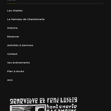
Les Chalets
Le Hameau de Chantemerle
Histoire
Réserver
Activités & Services
Contact
Vos évènements
Plan & Accès
Avis