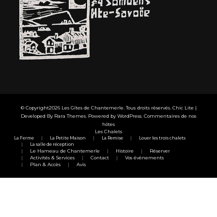
© Copyright2026
Les Gîtes de Chantemerle
. Tous droits réservés. Chic Lite |
Developed By
Rara Themes
. Powered by
WordPress
.
Commentaires de nos
hôtes
Les Chalets
La Ferme
La Petite Maison
La Remise
Louer les trois chalets
La salle de réception
Le Hameau de Chantemerle
Histoire
Réserver
Activités & Services
Contact
Vos évènements
Plan & Accès
Avis