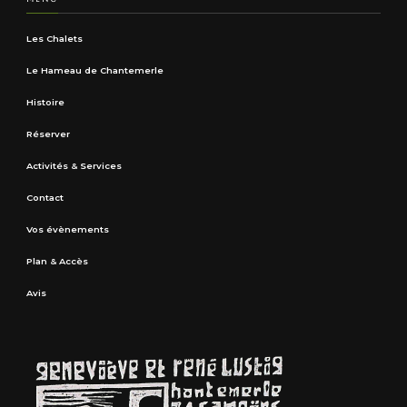
Les Chalets
Le Hameau de Chantemerle
Histoire
Réserver
Activités & Services
Contact
Vos évènements
Plan & Accès
Avis