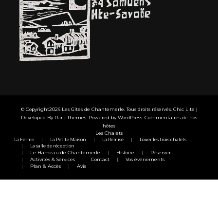
© Copyright2026
Les Gîtes de Chantemerle
. Tous droits réservés. Chic Lite |
Developed By
Rara Themes
. Powered by
WordPress
.
Commentaires de nos
hôtes
Les Chalets
La Ferme
La Petite Maison
La Remise
Louer les trois chalets
La salle de réception
Le Hameau de Chantemerle
Histoire
Réserver
Activités & Services
Contact
Vos évènements
Plan & Accès
Avis