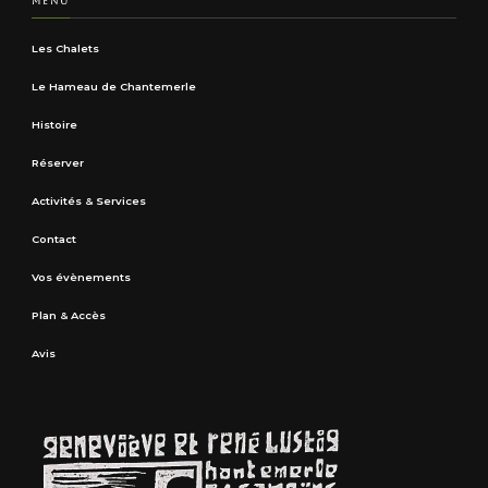
MENU
Les Chalets
Le Hameau de Chantemerle
Histoire
Réserver
Activités & Services
Contact
Vos évènements
Plan & Accès
Avis