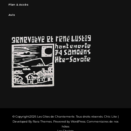
Plan & Accès
Avis
© Copyright2026
Les Gîtes de Chantemerle
. Tous droits réservés. Chic Lite |
Developed By
Rara Themes
. Powered by
WordPress
.
Commentaires de nos
hôtes
Les Chalets