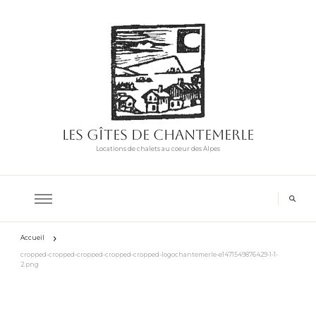
Les Gîtes de Chantemerle
Locations de chalets au coeur des Alpes
Accueil
cropped-cropped-cropped-cropped-cropped-logochantemerle-e1471549876429-1-1-
2.png