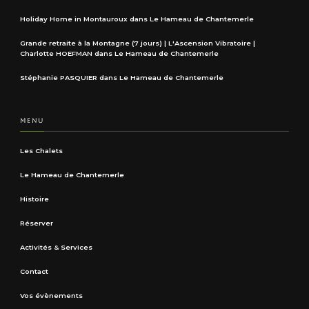
Holiday Home in Montauroux
dans
Le Hameau de Chantemerle
Grande retraite à la Montagne (7 jours) | L'Ascension Vibratoire |
Charlotte HOEFMAN
dans
Le Hameau de Chantemerle
Stéphanie PASQUIER
dans
Le Hameau de Chantemerle
MENU
Les Chalets
Le Hameau de Chantemerle
Histoire
Réserver
Activités & Services
Contact
Vos évènements