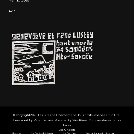
Plan & Accès
Avis
© Copyright2026
Les Gîtes de Chantemerle
. Tous droits réservés. Chic Lite |
Developed By
Rara Themes
. Powered by
WordPress
.
Commentaires de nos
hôtes
Les Chalets
La Ferme
La Petite Maison
La Remise
Louer les trois chalets