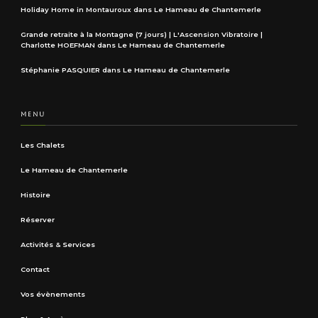
Holiday Home in Montauroux
dans
Le Hameau de Chantemerle
Grande retraite à la Montagne (7 jours) | L'Ascension Vibratoire |
Charlotte HOEFMAN
dans
Le Hameau de Chantemerle
Stéphanie PASQUIER
dans
Le Hameau de Chantemerle
MENU
Les Chalets
Le Hameau de Chantemerle
Histoire
Réserver
Activités & Services
Contact
Vos évènements