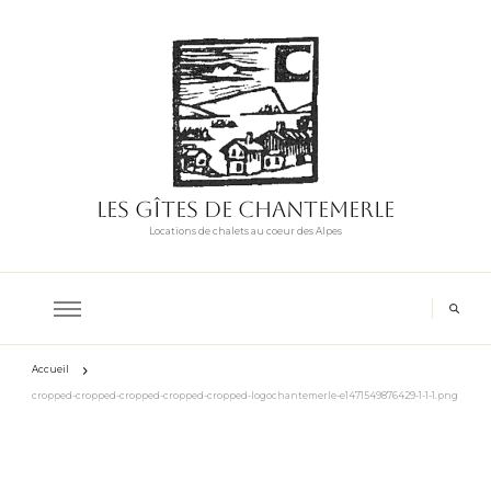
Les Gîtes de Chantemerle
Locations de chalets au coeur des Alpes
Accueil
cropped-cropped-cropped-cropped-cropped-logochantemerle-e1471549876429-1-1-1.png