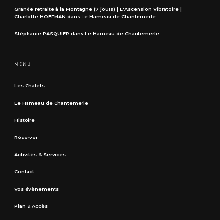
Grande retraite à la Montagne (7 jours) | L'Ascension Vibratoire |
Charlotte HOEFMAN
dans
Le Hameau de Chantemerle
Stéphanie PASQUIER
dans
Le Hameau de Chantemerle
MENU
Les Chalets
Le Hameau de Chantemerle
Histoire
Réserver
Activités & Services
Contact
Vos évènements
Plan & Accès