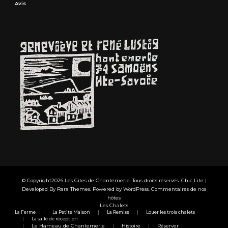
Avis
© Copyright2026
Les Gîtes de Chantemerle
. Tous droits réservés. Chic Lite |
Developed By
Rara Themes
. Powered by
WordPress
.
Commentaires de nos
hôtes
Les Chalets
La Ferme
La Petite Maison
La Remise
Louer les trois chalets
La salle de réception
Le Hameau de Chantemerle
Histoire
Réserver