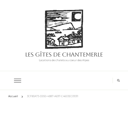
Les Gîtes de Chantemerle
Locations de chalets au coeur des Alpes
Accueil
3CF80A73-D050-4B87-A697-C4603EC09311