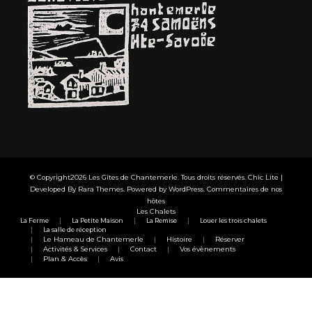
© Copyright2026
Les Gîtes de Chantemerle
. Tous droits réservés. Chic Lite |
Developed By
Rara Themes
. Powered by
WordPress
.
Commentaires de nos
hôtes
Les Chalets
La Ferme
La Petite Maison
La Remise
Louer les trois chalets
La salle de réception
Le Hameau de Chantemerle
Histoire
Réserver
Activités & Services
Contact
Vos évènements
Plan & Accès
Avis