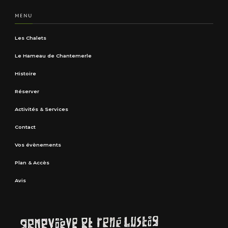
MENU
Les Chalets
Le Hameau de Chantemerle
Histoire
Réserver
Activités & Services
Contact
Vos évènements
Plan & Accès
Avis