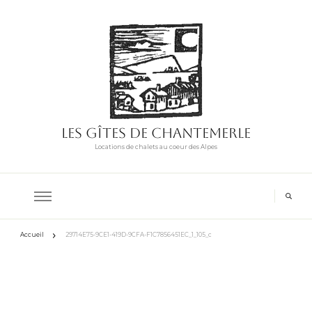
Les Gîtes de Chantemerle
Locations de chalets au coeur des Alpes
Accueil
29714E75-9CE1-419D-9CFA-F1C7856451EC_1_105_c