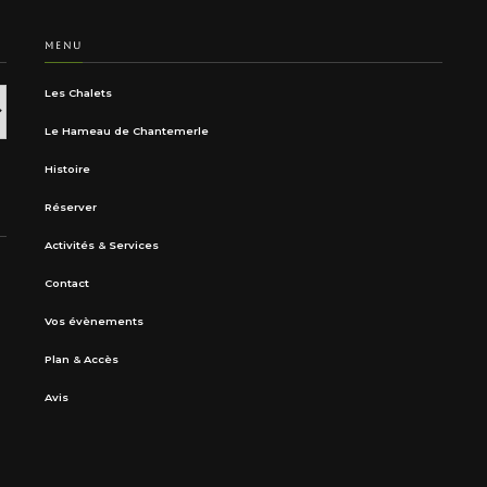
MENU
Les Chalets
Le Hameau de Chantemerle
Histoire
Réserver
Activités & Services
Contact
Vos évènements
Plan & Accès
Avis