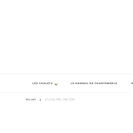
LES CHALETS
LE HAMEAU DE CHANTEMERLE
Accueil
thumb_IMG_1461_1024