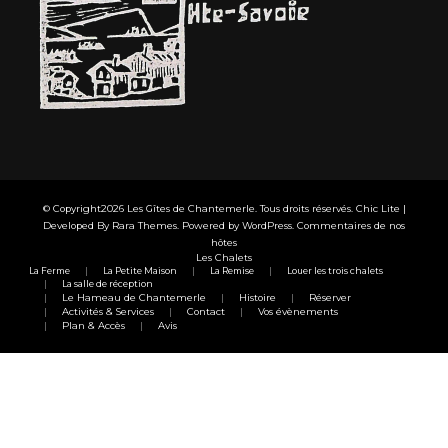
© Copyright2026
Les Gîtes de Chantemerle
. Tous droits réservés. Chic Lite |
Developed By
Rara Themes
. Powered by
WordPress
.
Commentaires de nos
hôtes
Les Chalets
La Ferme
La Petite Maison
La Remise
Louer les trois chalets
La salle de réception
Le Hameau de Chantemerle
Histoire
Réserver
Activités & Services
Contact
Vos évènements
Plan & Accès
Avis