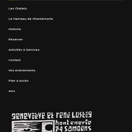
Les Chalets
Le Hameau de Chantemerle
Histoire
Réserver
Activités & Services
Contact
Vos évènements
Plan & Accès
Avis