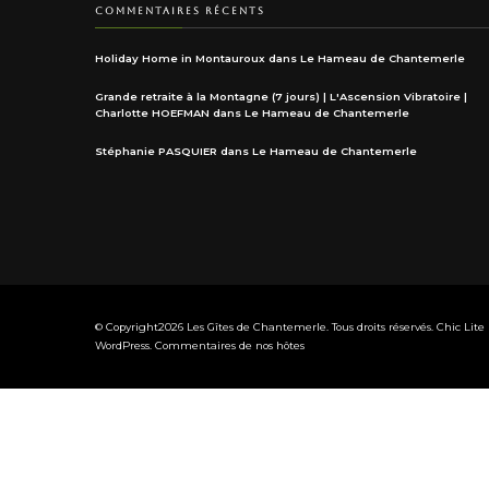
COMMENTAIRES RÉCENTS
Holiday Home in Montauroux
dans
Le Hameau de Chantemerle
Grande retraite à la Montagne (7 jours) | L'Ascension Vibratoire |
Charlotte HOEFMAN
dans
Le Hameau de Chantemerle
Stéphanie PASQUIER
dans
Le Hameau de Chantemerle
© Copyright2026
Les Gîtes de Chantemerle
. Tous droits réservés. Chic Lit
WordPress
.
Commentaires de nos hôtes