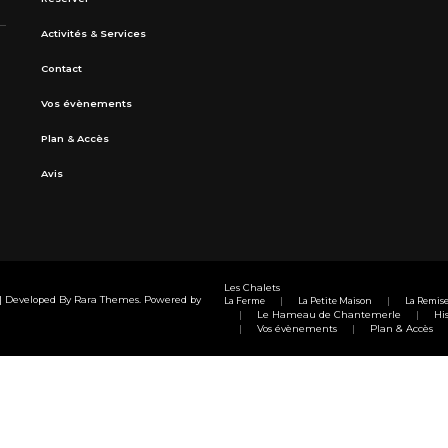
Activités & Services
Contact
Vos évènements
Plan & Accès
Avis
Les Chalets
e | Developed By
Rara Themes
. Powered by
La Ferme
La Petite Maison
La Remis
Le Hameau de Chantemerle
His
Vos évènements
Plan & Accès