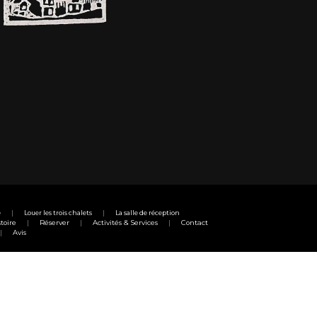
e
Louer les trois chalets
La salle de réception
toire
Réserver
Activités & Services
Contact
Avis