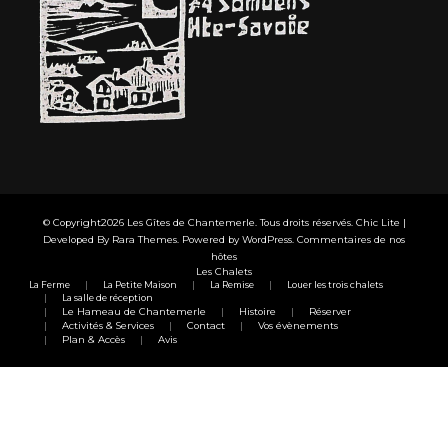
© Copyright2026
Les Gîtes de Chantemerle
. Tous droits réservés. Chic Lite |
Developed By
Rara Themes
. Powered by
WordPress
.
Commentaires de nos
hôtes
Les Chalets
La Ferme
La Petite Maison
La Remise
Louer les trois chalets
La salle de réception
Le Hameau de Chantemerle
Histoire
Réserver
Activités & Services
Contact
Vos évènements
Plan & Accès
Avis