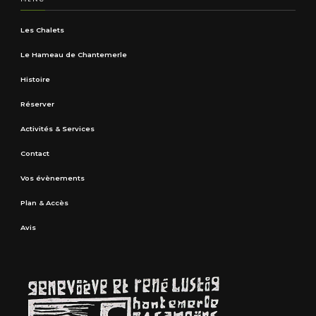
Les Chalets
Le Hameau de Chantemerle
Histoire
Réserver
Activités & Services
Contact
Vos évènements
Plan & Accès
Avis