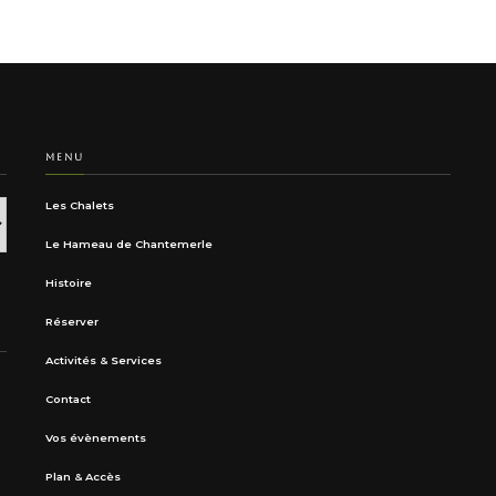
MENU
Les Chalets
Le Hameau de Chantemerle
Histoire
Réserver
Activités & Services
Contact
Vos évènements
Plan & Accès