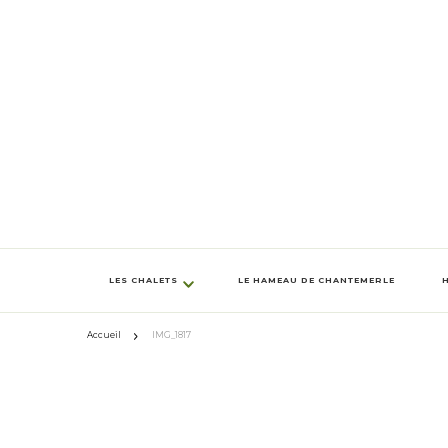
LES CHALETS
LE HAMEAU DE CHANTEMERLE
Accueil
IMG_1817