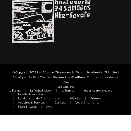
© Copyright2026
Les Gîtes de Chantemerle
. Tous droits réservés. Chic Lite |
Developed By
Rara Themes
. Powered by
WordPress
.
Commentaires de nos
hôtes
Les Chalets
La Ferme
La Petite Maison
La Remise
Louer les trois chalets
La salle de réception
Le Hameau de Chantemerle
Histoire
Réserver
Activités & Services
Contact
Vos évènements
Plan & Accès
Avis