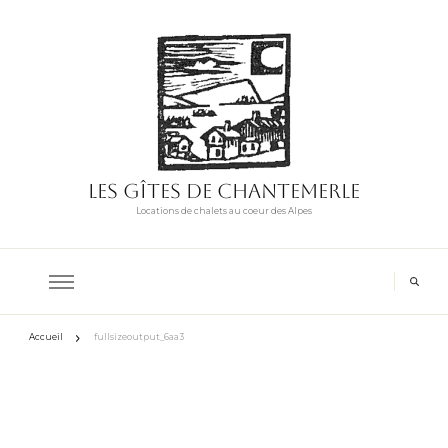
Les Gîtes de Chantemerle
Locations de chalets au coeur des Alpes
Accueil
fullsizeoutput_6aa3