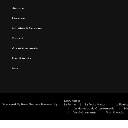
Histoire
Réserver
Activités & Services
Contact
Vos évènements
Plan & Accès
Avis
Les Chalets
e | Developed By
Rara Themes
. Powered by
La Ferme
La Petite Maison
La Remis
Le Hameau de Chantemerle
His
Vos évènements
Plan & Accès