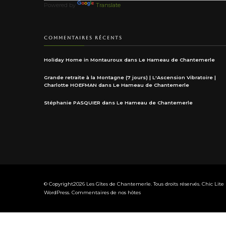
Powered by
Translate
COMMENTAIRES RÉCENTS
Holiday Home in Montauroux
dans
Le Hameau de Chantemerle
Grande retraite à la Montagne (7 jours) | L'Ascension Vibratoire |
Charlotte HOEFMAN
dans
Le Hameau de Chantemerle
Stéphanie PASQUIER
dans
Le Hameau de Chantemerle
© Copyright2026
Les Gîtes de Chantemerle
. Tous droits réservés. Chic Lit
WordPress
.
Commentaires de nos hôtes