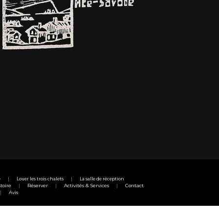
e
Louer les trois chalets
La salle de réception
toire
Réserver
Activités & Services
Contact
Avis