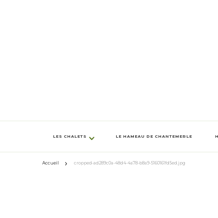
LES CHALETS
LE HAMEAU DE CHANTEMERLE
Accueil
cropped-ad289c0a-48d4-4a78-b8a9-5160161fd5ed.jpg