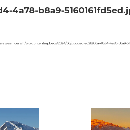
4-4a78-b8a9-5160161fd5ed.
chalets-samoens.fr/wp-content/uploads/2024/06/cropped-ad289c0a-48d4-4a78-b8a9-51