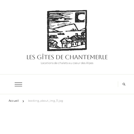
Les Gîtes de Chantemerle
Locations de chalets au coeur des Alpes
Accueil
boxking_about_img_11.jpg