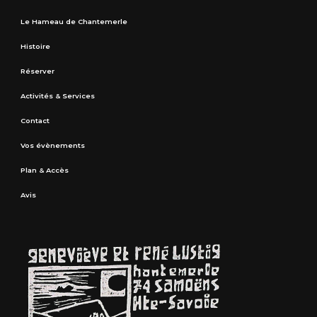
Le Hameau de Chantemerle
Histoire
Réserver
Activités & Services
Contact
Vos évènements
Plan & Accès
Avis