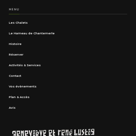
MENU
Les Chalets
Le Hameau de Chantemerle
Histoire
Réserver
Activités & Services
Contact
Vos évènements
Plan & Accès
Avis