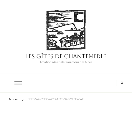
Les Gîtes de Chantemerle
Locations de chalets au coeur des Alpes
Accueil
BBB33441-26DC-477D-ABC8-94577F0E40AE