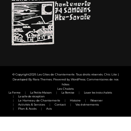
© Copyright2026
Les Gîtes de Chantemerle
. Tous droits réservés. Chic Lite |
Developed By
Rara Themes
. Powered by
WordPress
.
Commentaires de nos
hôtes
Les Chalets
La Ferme
La Petite Maison
La Remise
Louer les trois chalets
La salle de réception
Le Hameau de Chantemerle
Histoire
Réserver
Activités & Services
Contact
Vos évènements
Plan & Accès
Avis