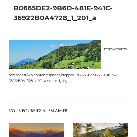
B0665DE2-9B6D-481E-941C-
36922B0A4728_1_201_a
https://chalets-
samoens.fr/wp-content/uploads/cropped-B0665DE2-9B6D-481E-941C-
36922B0A4728_1_201_a-scaled-1.jpeg
Vous pourriez aussi aimer...