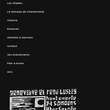
Les Chalets
Le Hameau de Chantemerle
Histoire
Réserver
Activités & Services
Contact
Vos évènements
Plan & Accès
Avis