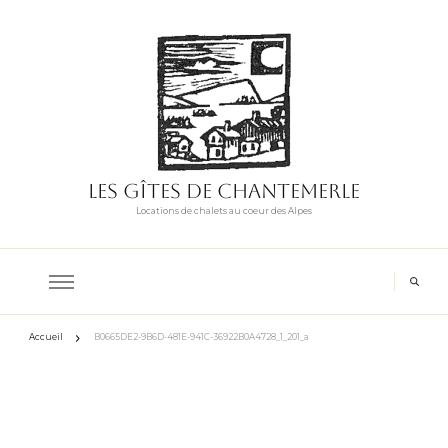
Les Gîtes de Chantemerle
Locations de chalets au coeur des Alpes
Accueil
B0665DE2-9B6D-481E-941C-36922B0A4728_1_201_a