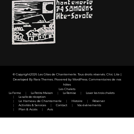
© Copyright2026
Les Gîtes de Chantemerle
. Tous droits réservés. Chic Lite |
Developed By
Rara Themes
. Powered by
WordPress
.
Commentaires de nos
hôtes
Les Chalets
La Ferme
La Petite Maison
La Remise
Louer les trois chalets
La salle de réception
Le Hameau de Chantemerle
Histoire
Réserver
Activités & Services
Contact
Vos évènements
Plan & Accès
Avis