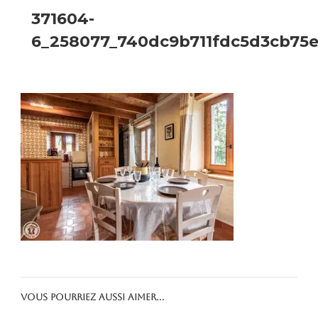
371604-
6_258077_740dc9b711fdc5d3cb75
Vous pourriez aussi aimer...