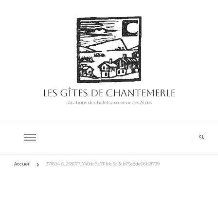
Les Gîtes de Chantemerle
Locations de chalets au coeur des Alpes
Accueil
371604-6_258077_740dc9b711fdc5d3cb75e8de66b2f739