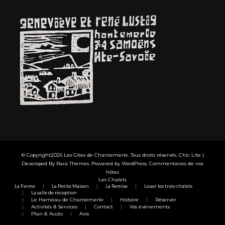
© Copyright2026
Les Gîtes de Chantemerle
. Tous droits réservés. Chic Lite |
Developed By
Rara Themes
. Powered by
WordPress
.
Commentaires de nos
hôtes
Les Chalets
La Ferme
La Petite Maison
La Remise
Louer les trois chalets
La salle de réception
Le Hameau de Chantemerle
Histoire
Réserver
Activités & Services
Contact
Vos évènements
Plan & Accès
Avis