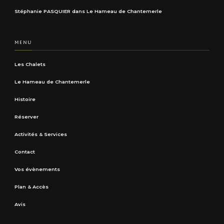
Stéphanie PASQUIER
dans
Le Hameau de Chantemerle
MENU
Les Chalets
Le Hameau de Chantemerle
Histoire
Réserver
Activités & Services
Contact
Vos évènements
Plan & Accès
Avis