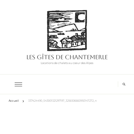
Les Gîtes de Chantemerle
Locations de chalets au coeur des Alpes
Accueil
337424490_543001321297197_3256506660950147272_n