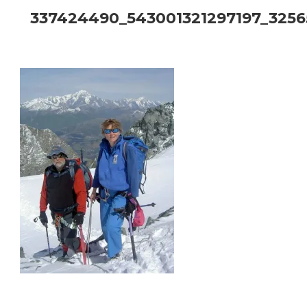
337424490_543001321297197_325