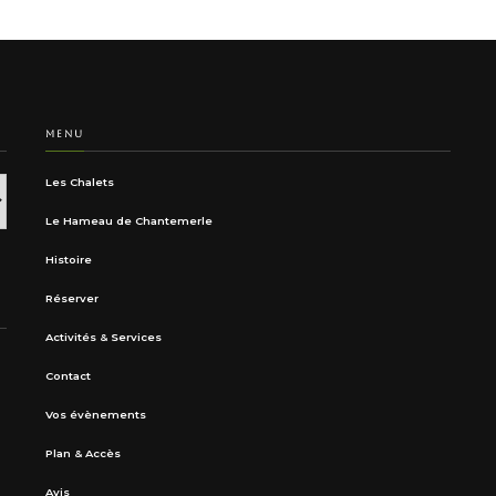
MENU
Les Chalets
Le Hameau de Chantemerle
Histoire
Réserver
Activités & Services
Contact
Vos évènements
Plan & Accès
Avis