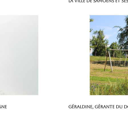
La ville de Samoëns et s
gne
Géraldine, gérante du 