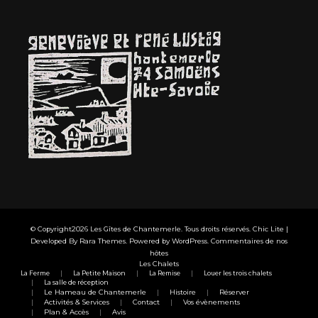
© Copyright2026
Les Gîtes de Chantemerle
. Tous droits réservés. Chic Lite |
Developed By
Rara Themes
. Powered by
WordPress
.
Commentaires de nos
hôtes
Les Chalets
La Ferme
La Petite Maison
La Remise
Louer les trois chalets
La salle de réception
Le Hameau de Chantemerle
Histoire
Réserver
Activités & Services
Contact
Vos évènements
Plan & Accès
Avis