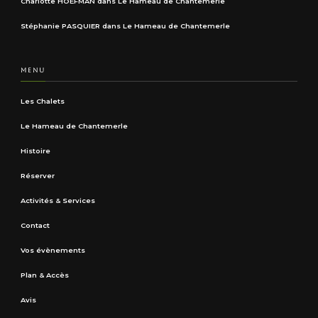
Charlotte HOEFMAN
dans
Le Hameau de Chantemerle
Stéphanie PASQUIER
dans
Le Hameau de Chantemerle
MENU
Les Chalets
Le Hameau de Chantemerle
Histoire
Réserver
Activités & Services
Contact
Vos évènements
Plan & Accès
Avis