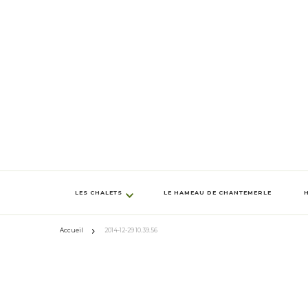
LES CHALETS
LE HAMEAU DE CHANTEMERLE
Accueil
2014-12-29 10.39.56