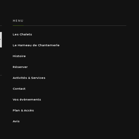
MENU
Les Chalets
Le Hameau de Chantemerle
Histoire
Réserver
Activités & Services
Contact
Vos évènements
Plan & Accès
Avis