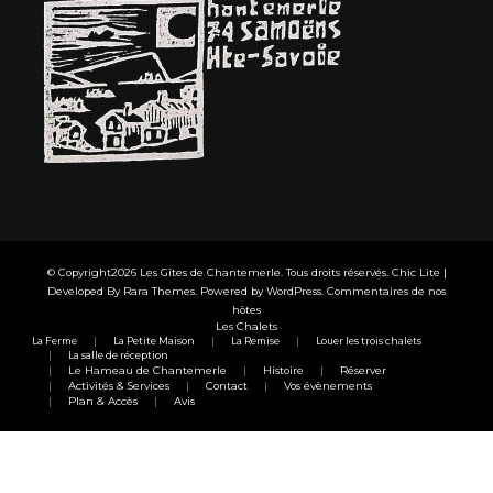
© Copyright2026
Les Gîtes de Chantemerle
. Tous droits réservés. Chic Lite |
Developed By
Rara Themes
. Powered by
WordPress
.
Commentaires de nos
hôtes
Les Chalets
La Ferme
La Petite Maison
La Remise
Louer les trois chalets
La salle de réception
Le Hameau de Chantemerle
Histoire
Réserver
Activités & Services
Contact
Vos évènements
Plan & Accès
Avis