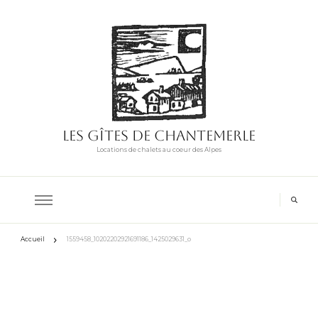
Les Gîtes de Chantemerle
Locations de chalets au coeur des Alpes
Accueil
1559458_10202202921691186_1425029631_o