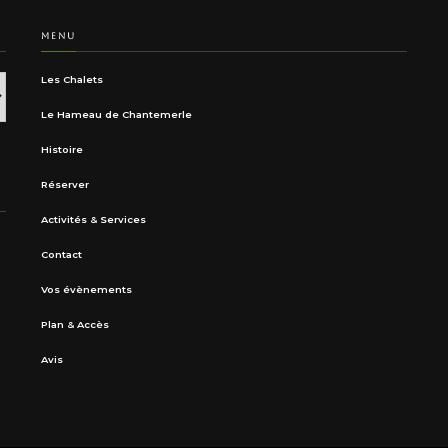
MENU
Les Chalets
Le Hameau de Chantemerle
Histoire
Réserver
Activités & Services
Contact
Vos évènements
Plan & Accès
Avis